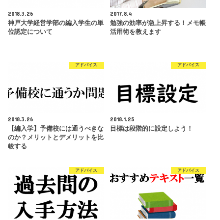
2018.3.26
2017.8.4
神戸大学経営学部の編入学生の単
勉強の効率が急上昇する！メモ帳
位認定について
活用術を教えます
アドバイス
アドバイス
2018.3.26
2018.1.25
【編入学】予備校には通うべきな
目標は段階的に設定しよう！
のか？メリットとデメリットを比
較する
アドバイス
アドバイス