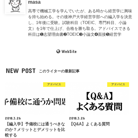
masa
高専で機械工学を学んでいたが、ある時から経営学に興味
を持ち始める。その後神戸大学経営学部への編入学を決意
し、1年後に受験。試験科目（TOEIC、専門科目、小論
文）を1年で仕上げ、合格を勝ち取る。アドバイスできる
科目は➊志望理由書➋TOEIC➌小論文➍面接➎経営学
WebSite
NEW POST
このライターの最新記事
アドバイス
アドバイス
2018.3.26
2018.3.26
【編入学】予備校には通うべきな
【Q&A】よくある質問
のか？メリットとデメリットを比
較する