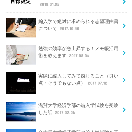
2018.01.25
編入学で絶対に求められる志望理由書
について
2017.10.30
勉強の効率が急上昇する！メモ帳活用
術を教えます
2017.08.04
実際に編入してみて感じること（良い
点・そうでもない点）
2017.07.12
滋賀大学経済学部の編入学試験を受験
した話
2017.02.06