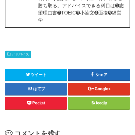
勝ち取る。アドバイスできる科目は➊志
望理由書➋TOEIC➌小論文➍面接➎経営
学
アドバイス
ツイート
シェア
はてブ
Google+
Pocket
feedly
コメントを残す