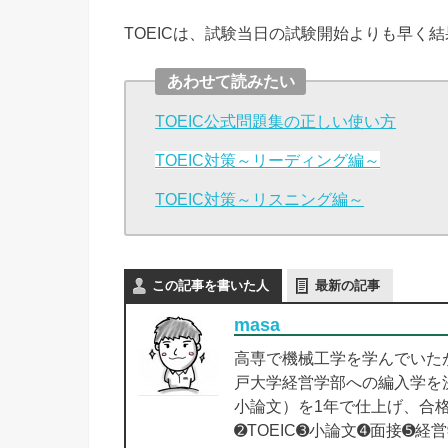
TOEICは、試験当日の試験開始よりも早く
あわせて読みたい
TOEIC公式問題集の正しい使い方
TOEIC対策～リーディング編～
TOEIC対策～リスニング編～
この記事を書いた人
最新の記事
masa
高専で機械工学を学んでいた
戸大学経営学部への編入学を決
小論文）を1年で仕上げ、合
➋TOEIC➌小論文➍面接➎経