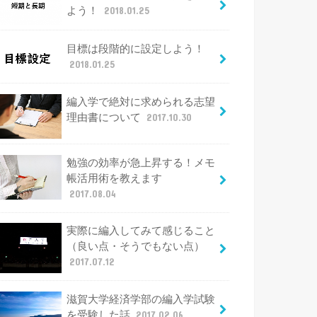
よう！
2018.01.25
目標は段階的に設定しよう！
2018.01.25
編入学で絶対に求められる志望
理由書について
2017.10.30
勉強の効率が急上昇する！メモ
帳活用術を教えます
2017.08.04
実際に編入してみて感じること
（良い点・そうでもない点）
2017.07.12
滋賀大学経済学部の編入学試験
を受験した話
2017.02.06