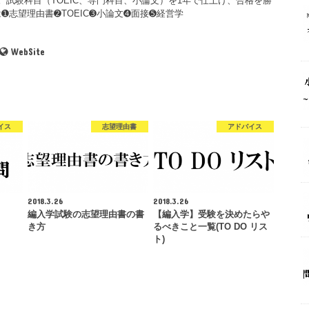
。試験科目（TOEIC、専門科目、小論文）を1年で仕上げ、合格を勝
➊志望理由書➋TOEIC➌小論文➍面接➎経営学
WebSite
イス
志望理由書
アドバイス
2018.3.26
2018.3.26
編入学試験の志望理由書の書
【編入学】受験を決めたらや
き方
るべきこと一覧(TO DO リス
ト)