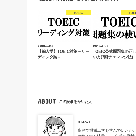
TOEIC
TOE
2018.3.25
2018.3.25
【編入学】TOEIC対策～リー
TOEIC公式問題集の正
ディング編～
い方(3回チャレンジ法)
ABOUT
この記事をかいた人
masa
高専で機械工学を学んでいたが