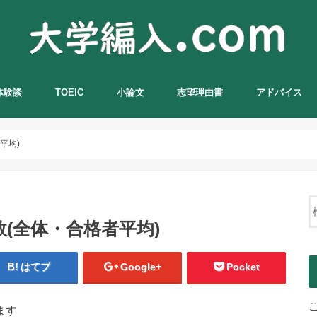
体験談
TOEIC
小論文
志望理由書
アドバイス
平均)
数(全体・合格者平均)
はてブ
Google+
Pocket
ます