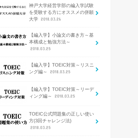
神戸大学経営学部の編入学試験
を受験する方にオススメの併願
大学
2018.03.26
【編入学】小論文の書き方～基
本構成と勉強方法～
2018.03.25
【編入学】TOEIC対策～リスニ
ング編～
2018.03.25
【編入学】TOEIC対策～リーデ
ィング編～
2018.03.25
TOEIC公式問題集の正しい使い
方(3回チャレンジ法)
2018.03.25