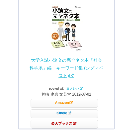
大学入試小論文の完全ネタ本「社会
科学系」編―キーワード集 (シグマベ
スト)
posted with
ヨメレバ
神崎 史彦 文英堂 2012-07-01
Amazon
Kindle
楽天ブックス