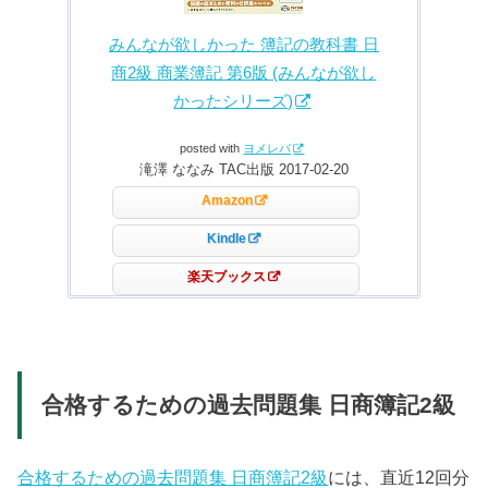
みんなが欲しかった 簿記の教科書 日
商2級 商業簿記 第6版 (みんなが欲し
かったシリーズ)
posted with
ヨメレバ
滝澤 ななみ TAC出版 2017-02-20
Amazon
Kindle
楽天ブックス
合格するための過去問題集 日商簿記2級
合格するための過去問題集 日商簿記2級
には、直近12回分